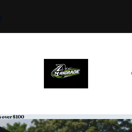
e
s over $100