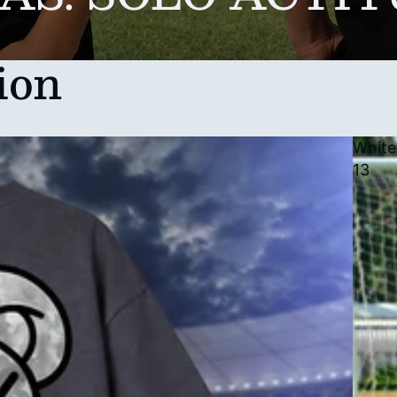
ion
White
13