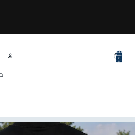
Total
items
in
cart:
0
Account
Other sign in options
Orders
Profile